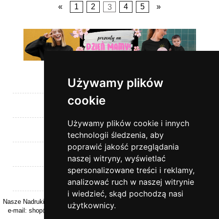
«
1
2
3
4
5
»
Używamy plików
Pomoc
cookie
Moje konto
Używamy plików cookie i innych
Płatności i dostawa
technologii śledzenia, aby
poprawić jakość przeglądania
Informacje
naszej witryny, wyświetlać
spersonalizowane treści i reklamy,
O nas
analizować ruch w naszej witrynie
i wiedzieć, skąd pochodzą nasi
Nasze Nadruki | ul. Kasztanowa 26 | 32-040 Rzeszotary | woj. Małopolskie |
użytkownicy.
e-mail:
shop@naszenadruki.pl
| tel.
+48 690 531 231
| NIP: 9442274868