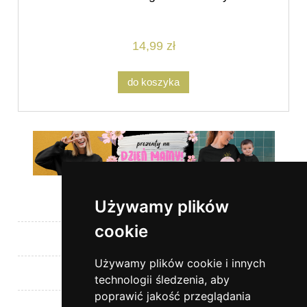
14,99 zł
do koszyka
Używamy plików
Pomoc
cookie
Moje konto
Używamy plików cookie i innych
Płatności i dostawa
technologii śledzenia, aby
poprawić jakość przeglądania
Informacje