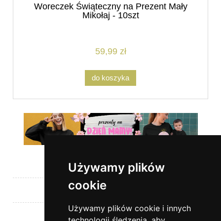
Woreczek Świąteczny na Prezent Mały
Mikołaj - 10szt
59,99 zł
do koszyka
Używamy plików
Pomoc
cookie
Moje konto
Używamy plików cookie i innych
Płatności i dostawa
technologii śledzenia, aby