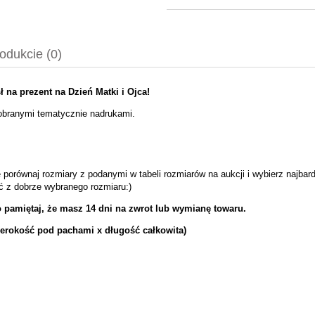
odukcie (0)
 na prezent na Dzień Matki i Ojca!
ntualnych kosztów
dobranymi tematycznie nadrukami.
 porównaj rozmiary z podanymi w tabeli rozmiarów na aukcji i wybierz najbar
ść z dobrze wybranego rozmiaru:)
o pamiętaj, że masz 14 dni na zwrot lub wymianę towaru.
zerokość pod pachami x długość całkowita)