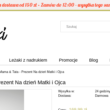
dostawa od 150 zł • Zamów do 12:00 – wysyłka tego sa
Leżaki z nadrukiem
Promocje
Blog
Mama & Tata - Prezent Na dzień Matki i Ojca
ezent Na dzień Matki i Ojca
Wysyłka w:
24 godzin
Dostawa:
Darmowa
Cena nie zawiera ewentualnych kosztów
169,99 zł
Cena: