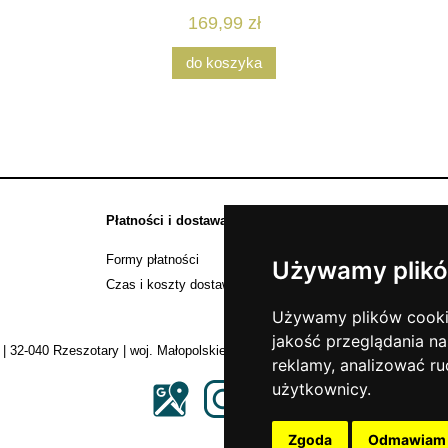
169,99 zł
do koszyka
Płatności i dostawa
Informacje
Formy płatności
Zwroty i reklamac
Używamy plikó
Czas i koszty dostawy
Mapa strony
Używamy plików cookie 
jakość przeglądania na
| 32-040 Rzeszotary | woj. Małopolskie | e-mail:
shop@naszenadruki.pl
| tel.
reklamy, analizować ru
użytkownicy.
Zgoda
Odmawiam