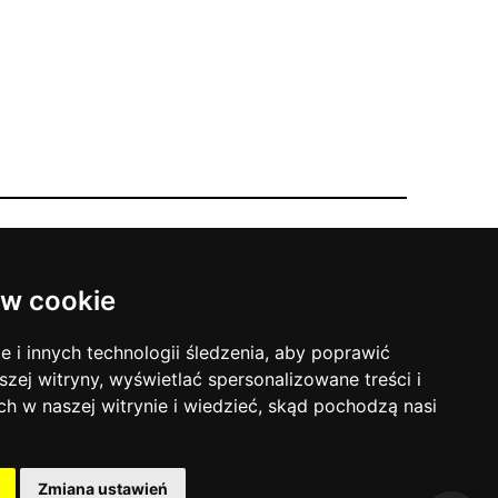
O nas
je
Kontakt
w cookie
O firmie
i innych technologii śledzenia, aby poprawić
szej witryny, wyświetlać spersonalizowane treści i
+48 690 531 231
| NIP: 9442274868
ch w naszej witrynie i wiedzieć, skąd pochodzą nasi
Zmiana ustawień