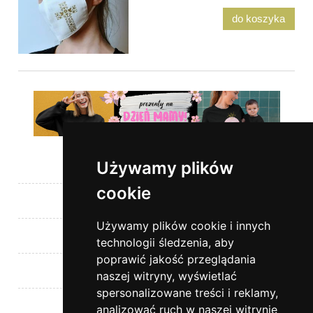
do koszyka
Używamy plików
Pomoc
cookie
Moje konto
Używamy plików cookie i innych
Płatności i dostawa
technologii śledzenia, aby
poprawić jakość przeglądania
Informacje
naszej witryny, wyświetlać
spersonalizowane treści i reklamy,
O nas
analizować ruch w naszej witrynie