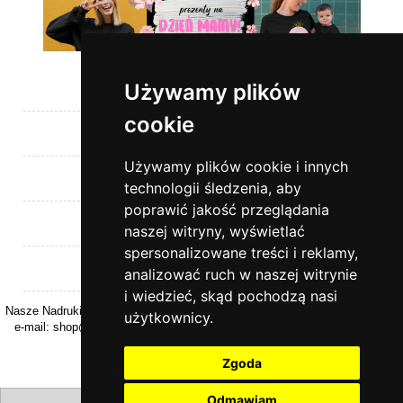
Używamy plików
Pomoc
cookie
Moje konto
Używamy plików cookie i innych
Płatności i dostawa
technologii śledzenia, aby
poprawić jakość przeglądania
Informacje
naszej witryny, wyświetlać
spersonalizowane treści i reklamy,
O nas
analizować ruch w naszej witrynie
i wiedzieć, skąd pochodzą nasi
Nasze Nadruki | ul. Kasztanowa 26 | 32-040 Rzeszotary | woj. Małopolskie |
użytkownicy.
e-mail:
shop@naszenadruki.pl
| tel.
+48 690 531 231
| NIP: 9442274868
Zgoda
Odmawiam
pokaż pełną wersję strony