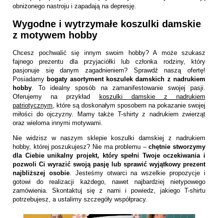
obniżonego nastroju i zapadają na depresję.
Wygodne i wytrzymałe koszulki damskie
z motywem hobby
Chcesz pochwalić się innym swoim hobby? A może szukasz
fajnego prezentu dla przyjaciółki lub członka rodziny, który
pasjonuje się danym zagadnieniem? Sprawdź naszą ofertę!
Posiadamy
bogaty asortyment koszulek damskich z nadrukiem
hobby
. To idealny sposób na zamanifestowanie swojej pasji.
Oferujemy na przykład
koszulki damskie z nadrukiem
patriotycznym
, które są doskonałym sposobem na pokazanie swojej
miłości do ojczyzny. Mamy także T-shirty z nadrukiem zwierząt
oraz wieloma innymi motywami.
Nie widzisz w naszym sklepie koszulki damskiej z nadrukiem
hobby, której poszukujesz? Nie ma problemu –
chętnie stworzymy
dla Ciebie unikalny projekt, który spełni Twoje oczekiwania i
pozwoli Ci wyrazić swoją pasję lub sprawić wyjątkowy prezent
najbliższej osobie
. Jesteśmy otwarci na wszelkie propozycje i
gotowi do realizacji każdego, nawet najbardziej nietypowego
zamówienia. Skontaktuj się z nami i powiedz, jakiego T-shirtu
potrzebujesz, a ustalimy szczegóły współpracy.