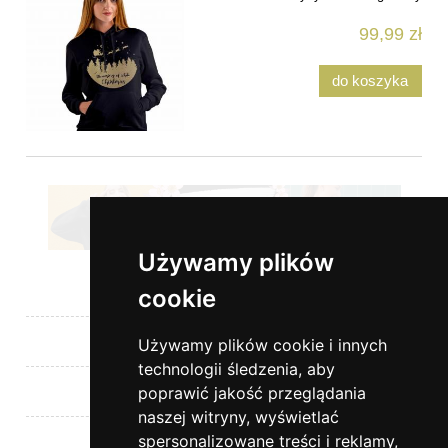
99,99 zł
do koszyka
Używamy plików
Pomoc
cookie
Moje konto
Używamy plików cookie i innych
technologii śledzenia, aby
Płatności i dostawa
poprawić jakość przeglądania
naszej witryny, wyświetlać
spersonalizowane treści i reklamy,
Informacje