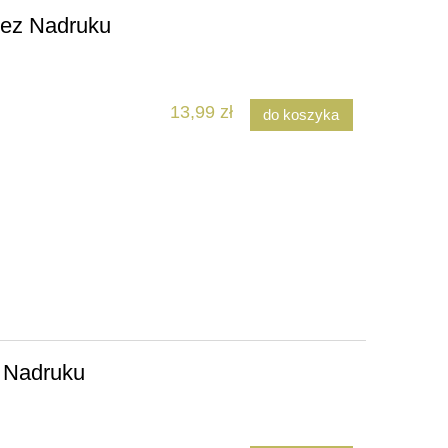
Bez Nadruku
13,99 zł
do koszyka
z Nadruku