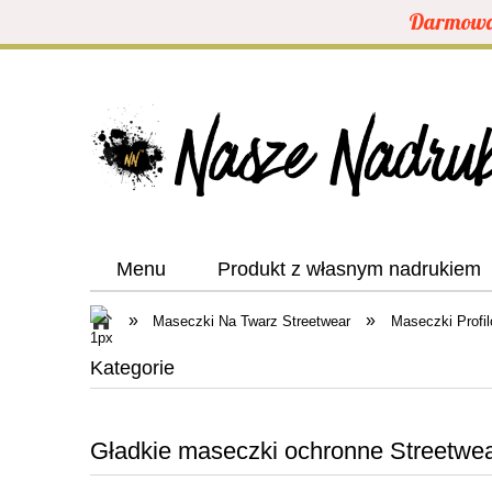
Darmowa 
Menu
Produkt z własnym nadrukiem
»
»
Maseczki Na Twarz Streetwear
Maseczki Profi
Kategorie
Gładkie maseczki ochronne Streetwe