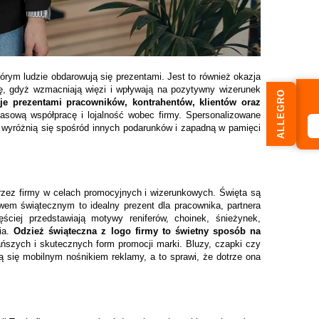
rym ludzie obdarowują się prezentami. Jest to również okazja
lę, gdyż wzmacniają więzi i wpływają na pozytywny wizerunek
ALLEGRO
e prezentami pracowników, kontrahentów, klientów oraz
asową współpracę i lojalność wobec firmy. Spersonalizowane
ą wyróżnią się spośród innych podarunków i zapadną w pamięci
rzez firmy w celach promocyjnych i wizerunkowych. Święta są
em świątecznym to idealny prezent dla pracownika, partnera
ściej przedstawiają motywy reniferów, choinek, śnieżynek,
ia.
Odzież świąteczna z logo firmy to świetny sposób na
tańszych i skutecznych form promocji marki. Bluzy, czapki czy
ą się mobilnym nośnikiem reklamy, a to sprawi, że dotrze ona