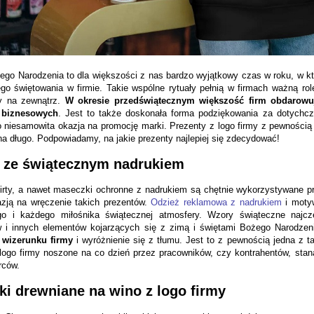
ego Narodzenia to dla większości z nas bardzo wyjątkowy czas w roku, w któ
go świętowania w firmie. Takie wspólne rytuały pełnią w firmach ważną ro
y na zewnątrz.
W okresie przedświątecznym większość firm obdarowuj
 biznesowych
. Jest to także doskonała forma podziękowania za dotychcz
o niesamowita okazja na promocję marki. Prezenty z logo firmy z pewności
na długo. Podpowiadamy, na jakie prezenty najlepiej się zdecydować!
 ze świątecznym nadrukiem
hirty, a nawet maseczki ochronne z nadrukiem są chętnie wykorzystywane p
azją na wręczenie takich prezentów.
Odzież reklamowa z nadrukiem
i motyw
o i każdego miłośnika świątecznej atmosfery. Wzory świąteczne najczę
w i innych elementów kojarzących się z zimą i świętami Bożego Narodzen
e wizerunku firmy
i wyróżnienie się z tłumu. Jest to z pewnością jedna z 
 logo firmy noszone na co dzień przez pracowników, czy kontrahentów, stan
rców.
ki drewniane na wino z logo firmy