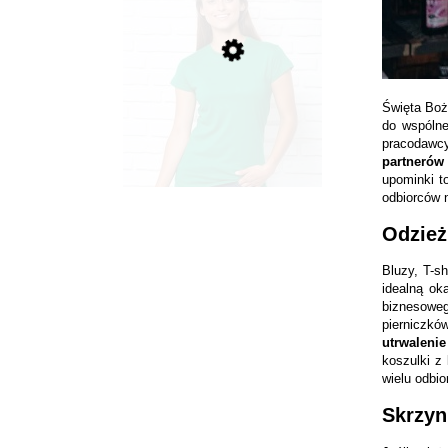
Święta Boż
do wspólne
pracodawc
partnerów
upominki t
odbiorców 
Odzież
Bluzy, T-s
koszulka damska taliowana z
idealną ok
własnym nadrukiem
biznesoweg
pierniczkó
utrwaleni
16,30 zł
koszulki z
wielu odbio
do koszyka
Skrzyn