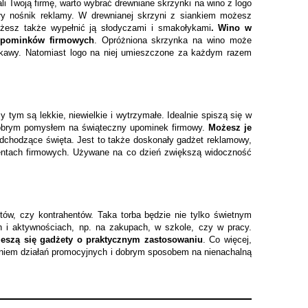
ali Twoją firmę, warto wybrać drewniane skrzynki na wino z logo
ały nośnik reklamy. W drewnianej skrzyni z siankiem możesz
Możesz także wypełnić ją słodyczami i smakołykami
. Wino w
 upominków firmowych
. Opróżniona skrzynka na wino może
 kawy. Natomiast logo na niej umieszczone za każdym razem
 tym są lekkie, niewielkie i wytrzymałe. Idealnie spiszą się w
brym pomysłem na świąteczny upominek firmowy.
Możesz je
dchodzące święta. Jest to także doskonały gadżet reklamowy,
ventach firmowych. Używane na co dzień zwiększą widoczność
tów, czy kontrahentów. Taka torba będzie nie tylko świetnym
h i aktywnościach, np. na zakupach, w szkole, czy w pracy.
eszą się gadżety o praktycznym zastosowaniu
. Co więcej,
ieniem działań promocyjnych i dobrym sposobem na nienachalną