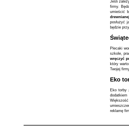
Jeśli zależ
firmy. Będ
umieścić b
drewniane
posłużyć j
będzie przy
Świąte
Plecaki wor
szkole, pr
wręczyć p
który wart
Twojej firm
Eko to
Torba EKO czarna - Mama
Eko torby 
gotuje - Prezent na dzień Matki
dodatkiem 
Większość 
umieszczen
29,99 zł
reklamę fir
do koszyka