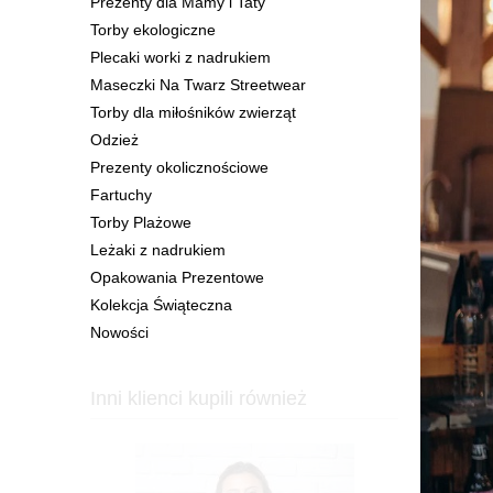
Prezenty dla Mamy i Taty
Torby ekologiczne
Plecaki worki z nadrukiem
Maseczki Na Twarz Streetwear
Torby dla miłośników zwierząt
Odzież
Prezenty okolicznościowe
Fartuchy
Torby Plażowe
Leżaki z nadrukiem
Opakowania Prezentowe
Kolekcja Świąteczna
Nowości
Inni klienci kupili również