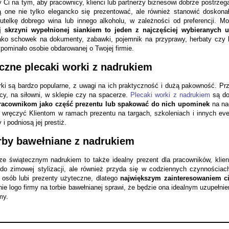
y Ci na tym, aby pracownicy, klienci lub partnerzy biznesowi dobrze postrzeg
ą one nie tylko elegancko się prezentować, ale również stanowić doskon
utelkę dobrego wina lub innego alkoholu, w zależności od preferencji. 
j skrzyni wypełnionej siankiem to jeden z najczęściej wybieranych
ako schowek na dokumenty, zabawki, pojemnik na przyprawy, herbaty czy
pominało osobie obdarowanej o Twojej firmie.
czne plecaki worki z nadrukiem
ki są bardzo popularne, z uwagi na ich praktyczność i dużą pakowność. Przy
acy, na siłowni, w sklepie czy na spacerze.
Plecaki worki z nadrukiem
są do
racownikom jako część prezentu lub spakować do nich upominek
na na
o wręczyć Klientom w ramach prezentu na targach, szkoleniach i innych e
y i podniosą jej prestiż.
rby bawełniane z nadrukiem
ze świątecznym nadrukiem to także idealny prezent dla pracowników, klien
do zimowej stylizacji, ale również przyda się w codziennych czynnościac
osób lubi prezenty użyteczne, dlatego
największym zainteresowaniem ci
ie logo firmy na torbie bawełnianej sprawi, że będzie ona idealnym uzupełn
my.