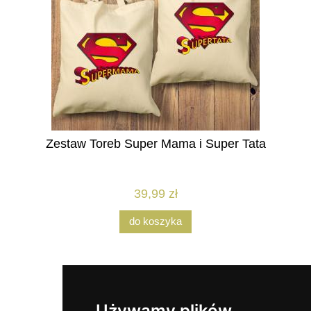
Zestaw Toreb Super Mama i Super Tata
39,99 zł
do koszyka
Używamy plików
Pomoc