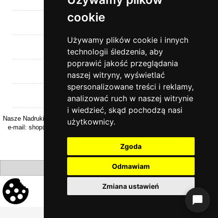
cookie
Moje konto
Używamy plików cookie i innych
Płatności i dostawa
technologii śledzenia, aby
poprawić jakość przeglądania
Informacje
naszej witryny, wyświetlać
spersonalizowane treści i reklamy,
O nas
analizować ruch w naszej witrynie
i wiedzieć, skąd pochodzą nasi
Nasze Nadruki | ul. Kasztanowa 26 | 32-040 Rzeszotary | woj. Małopolskie |
użytkownicy.
e-mail:
shop@naszenadruki.pl
| tel.
+48 690 531 231
| NIP: 9442274868
Zgoda
Odmawiam
pokaż pełną wersję strony
Zmiana ustawień
Sklep internetowy Shoper.pl