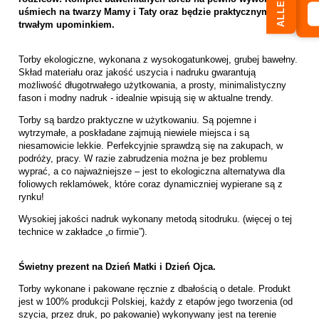
ALLEGRO
uśmiech na twarzy Mamy i Taty oraz będzie praktycznym i
trwałym upominkiem.
Torby ekologiczne, wykonana z wysokogatunkowej, grubej bawełny.
Skład materiału oraz jakość uszycia i nadruku gwarantują
możliwość długotrwałego użytkowania, a prosty, minimalistyczny
fason i modny nadruk - idealnie wpisują się w aktualne trendy.
Torby są bardzo praktyczne w użytkowaniu. Są pojemne i
wytrzymałe, a poskładane zajmują niewiele miejsca i są
niesamowicie lekkie. Perfekcyjnie sprawdzą się na zakupach, w
podróży, pracy. W razie zabrudzenia można je bez problemu
wyprać, a co najważniejsze – jest to ekologiczna alternatywa dla
foliowych reklamówek, które coraz dynamiczniej wypierane są z
rynku!
Wysokiej jakości nadruk wykonany metodą sitodruku. (więcej o tej
technice w zakładce „
o firmie
”).
Świetny prezent na Dzień Matki i Dzień Ojca.
Torby wykonane i pakowane ręcznie z dbałością o detale. Produkt
jest w 100% produkcji Polskiej, każdy z etapów jego tworzenia (od
szycia, przez druk, po pakowanie) wykonywany jest na terenie