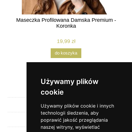
Maseczka Profilowana Damska Premium -
Koronka
19,99 zł
do koszyka
Używamy plików
Pomoc
cookie
Moje konto
Używamy plików cookie i innych
technologii śledzenia, aby
Płatności i dostawa
poprawić jakość przeglądania
naszej witryny, wyświetlać