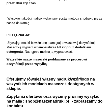
przez dłuższy czas.
Wysokiej jakości nadruk wykonany został metodą sitodruku przez
naszą drukarnię.
PIELĘGNACJA:
Używając maski bawełnianej pamiętaj o właściwej dezynfekcji.
Maseczkę wypierz w temperaturze 60
stopni z dodatkiem
detergentu
. Następnie można ją wyprasować.
Wszystkie nasze maseczki poddawane są procesowi
dezynfekcji przed wysyłką.
Oferujemy również własny nadruk/wzór/logo na
wszystkich modelach maseczek dostępnych w
sklepie.
Zapytania ofertowe oraz wyceny prosimy wysyłać
na maila :
shop@naszenadruki.pl
- zapraszamy do
kontaktu