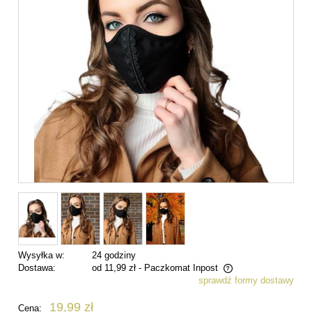
Wysyłka w:
24 godziny
Dostawa:
od 11,99 zł
- Paczkomat Inpost
sprawdź formy dostawy
Cena nie zawiera ewentualnych kosztów płatności
19,99 zł
Cena: