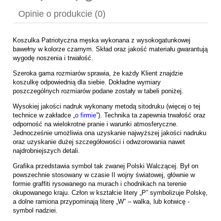
Cena nie zawiera ewentualnych kosztów płatności
Opinie o produkcie (0)
Koszulka Patriotyczna męska wykonana z wysokogatunkowej
bawełny w kolorze czarnym. Skład oraz jakość materiału gwarantują
wygodę noszenia i trwałość.
Szeroka gama rozmiarów sprawia, że każdy Klient znajdzie
koszulkę odpowiednią dla siebie. Dokładne wymiary
poszczególnych rozmiarów podane zostały w tabeli poniżej.
Wysokiej jakości nadruk wykonany metodą sitodruku (więcej o tej
technice w zakładce „
o firmie
”). Technika ta zapewnia trwałość oraz
odporność na wielokrotne pranie i warunki atmosferyczne.
Jednocześnie umożliwia ona uzyskanie najwyższej jakości nadruku
oraz uzyskanie dużej szczegółowości i odwzorowania nawet
najdrobniejszych detali.
Grafika przedstawia symbol tak zwanej Polski Walczącej. Był on
powszechnie stosowany w czasie II wojny światowej, głównie w
formie graffiti rysowanego na murach i chodnikach na terenie
okupowanego kraju. Człon w kształcie litery „P” symbolizuje Polskę,
a dolne ramiona przypominają literę „W” – walka, lub kotwicę -
symbol nadziei.