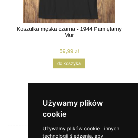
Koszulka męska czarna - 1944 Pamiętamy
Mur
59,99 zł
do koszyka
Używamy plików
Pomoc
cookie
Moje konto
Używamy plików cookie i innych
Płatności i dostawa
technologii śledzenia, aby