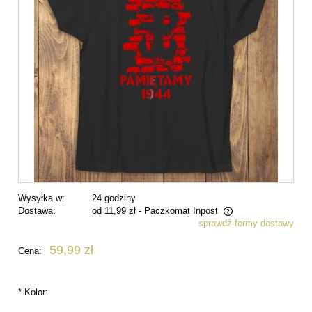
Wysyłka w:
24 godziny
Dostawa:
od 11,99 zł
- Paczkomat Inpost
sprawdź formy dostawy
Cena nie zawiera ewentualnych kosztów płatności
59,99 zł
Cena:
*
Kolor: