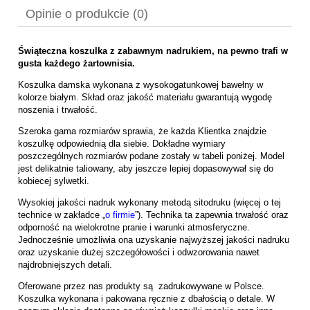
Opinie o produkcie (0)
Świąteczna koszulka z zabawnym nadrukiem, na pewno trafi w
gusta każdego żartownisia.
Koszulka damska wykonana z wysokogatunkowej bawełny w
kolorze białym. Skład oraz jakość materiału gwarantują wygodę
noszenia i trwałość.
Szeroka gama rozmiarów sprawia, że każda Klientka znajdzie
koszulkę odpowiednią dla siebie. Dokładne wymiary
poszczególnych rozmiarów podane zostały w tabeli poniżej. Model
jest delikatnie taliowany, aby jeszcze lepiej dopasowywał się do
kobiecej sylwetki.
Wysokiej jakości nadruk wykonany metodą sitodruku (więcej o tej
technice w zakładce „
o firmie
”). Technika ta zapewnia trwałość oraz
odporność na wielokrotne pranie i warunki atmosferyczne.
Jednocześnie umożliwia ona uzyskanie najwyższej jakości nadruku
oraz uzyskanie dużej szczegółowości i odwzorowania nawet
najdrobniejszych detali.
Oferowane przez nas produkty są zadrukowywane w Polsce.
Koszulka wykonana i pakowana ręcznie z dbałością o detale. W