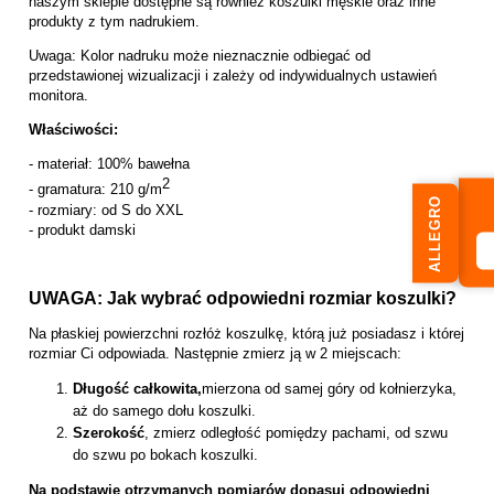
naszym sklepie dostępne są również koszulki męskie oraz inne
produkty z tym nadrukiem.
Uwaga: Kolor nadruku może nieznacznie odbiegać od
przedstawionej wizualizacji i zależy od indywidualnych ustawień
monitora.
Właściwości:
- materiał: 100% bawełna
2
- gramatura: 210 g/m
ALLEGRO
- rozmiary: od S do XXL
- produkt damski
UWAGA: Jak wybrać odpowiedni rozmiar koszulki?
Na płaskiej powierzchni rozłóż koszulkę, którą już posiadasz i której
rozmiar Ci odpowiada. Następnie zmierz ją w 2 miejscach:
Długość całkowita,
mierzona od samej góry od kołnierzyka,
aż do samego dołu koszulki.
Szerokość
, zmierz odległość pomiędzy pachami, od szwu
do szwu po bokach koszulki.
Na podstawie otrzymanych pomiarów dopasuj odpowiedni