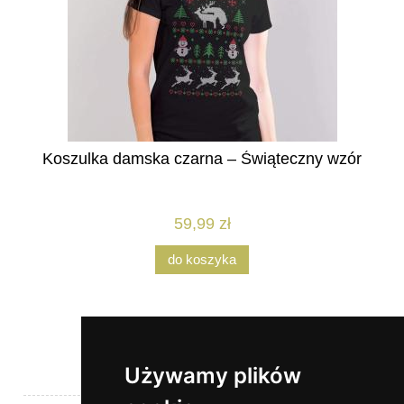
Koszulka damska czarna – Świąteczny wzór
59,99 zł
do koszyka
Używamy plików
Pomoc