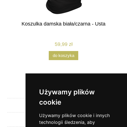
Koszulka damska biała/czarna - Usta
59,99 zł
do koszyka
Używamy plików
Pomoc
cookie
Moje konto
Używamy plików cookie i innych
Płatności i dostawa
technologii śledzenia, aby