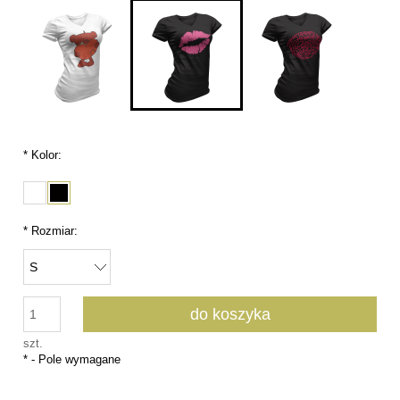
*
Kolor:
*
Rozmiar:
do koszyka
szt.
*
- Pole wymagane