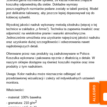
Szeroka gama rozmiarów sprawia, że każda Klientka znajdzie
koszulkę odpowiednią dla siebie. Dokładne wymiary
poszczególnych rozmiarów podane zostały w tabeli poniżej. Model
jest delikatnie taliowany, aby jeszcze lepiej dopasowywał się do
kobiecej sylwetki.
Wysokiej jakości nadruk wykonany metodą sitodruku (więcej o tej
technice w zakładce „
o firmie
”). Technika ta zapewnia trwałość oraz
odporność na wielokrotne pranie i warunki atmosferyczne.
Jednocześnie umożliwia ona uzyskanie najwyższej jakości nadruku
oraz uzyskanie dużej szczegółowości i odwzorowania nawet
najdrobniejszych detali.
Oferowane przez nas produkty są zadrukowywane w Polsce.
Koszulka wykonana i pakowana ręcznie z dbałością o detale. W
naszym sklepie dostępne są również koszulki męskie oraz inne
produkty z tym nadrukiem.
Uwaga: Kolor nadruku może nieznacznie odbiegać od
przedstawionej wizualizacji i zależy od indywidualnych ustawień
monitora.
ALLEGRO
Właściwości:
- materiał: 100% bawełna
2
- gramatura: 210 g/m