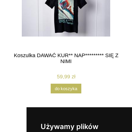
Koszulka DAWAĆ KUR** NAP********* SIĘ Z
NIMI
59,99 zł
do koszyka
Używamy plików
Pomoc