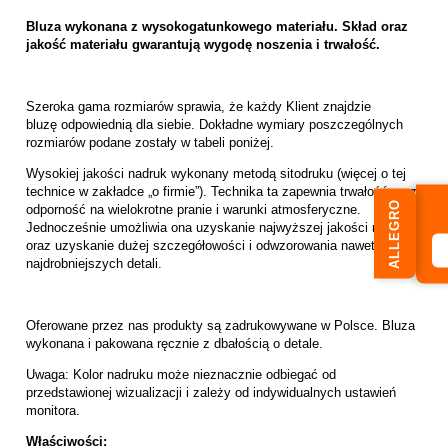
Bluza wykonana z wysokogatunkowego materiału. Skład oraz
jakość materiału gwarantują wygodę noszenia i trwałość.
Szeroka gama rozmiarów sprawia, że każdy Klient znajdzie
bluzę odpowiednią dla siebie. Dokładne wymiary poszczególnych
rozmiarów podane zostały w tabeli poniżej.
Wysokiej jakości nadruk wykonany metodą sitodruku (więcej o tej
technice w zakładce „
o firmie
”). Technika ta zapewnia trwałość oraz
ALLEGRO
odporność na wielokrotne pranie i warunki atmosferyczne.
Jednocześnie umożliwia ona uzyskanie najwyższej jakości nadruku
oraz uzyskanie dużej szczegółowości i odwzorowania nawet
najdrobniejszych detali.
Oferowane przez nas produkty są zadrukowywane w Polsce. Bluza
wykonana i pakowana ręcznie z dbałością o detale.
Uwaga: Kolor nadruku może nieznacznie odbiegać od
przedstawionej wizualizacji i zależy od indywidualnych ustawień
monitora.
Właściwości: