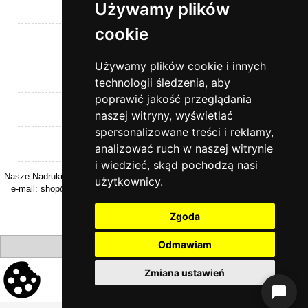
Używamy plików
Pomoc
cookie
Moje konto
Używamy plików cookie i innych
Płatności i dostawa
technologii śledzenia, aby
poprawić jakość przeglądania
Informacje
naszej witryny, wyświetlać
spersonalizowane treści i reklamy,
O nas
analizować ruch w naszej witrynie
i wiedzieć, skąd pochodzą nasi
Nasze Nadruki | ul. Kasztanowa 26 | 32-040 Rzeszotary | woj. Małopolskie |
użytkownicy.
e-mail:
shop@naszenadruki.pl
| tel.
+48 690 531 231
| NIP: 9442274868
Zgoda
Odmawiam
pokaż pełną wersję strony
Zmiana ustawień