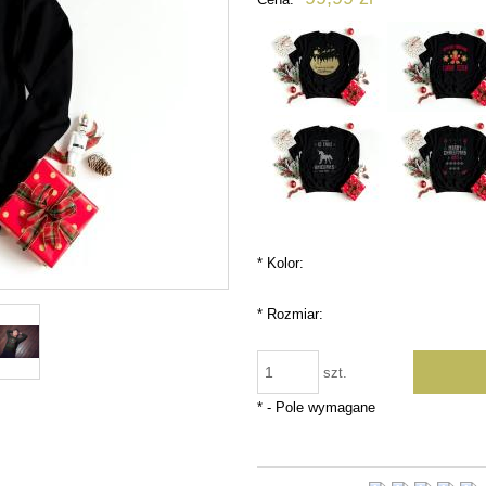
płatności
*
Kolor:
*
Rozmiar:
szt.
*
- Pole wymagane