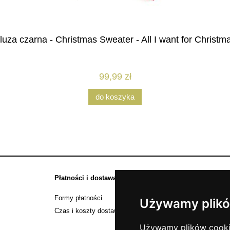
luza czarna - Christmas Sweater - All I want for Christm
99,99 zł
do koszyka
Płatności i dostawa
Informacje
Formy płatności
Zwroty i reklamac
Używamy plikó
Czas i koszty dostawy
Mapa strony
Używamy plików cookie 