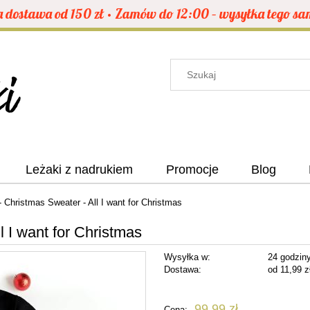
dostawa od 150 zł • Zamów do 12:00 – wysyłka tego sa
Leżaki z nadrukiem
Promocje
Blog
 Christmas Sweater - All I want for Christmas
l I want for Christmas
Wysyłka w:
24 godzin
Dostawa:
od 11,99 z
Cena nie zawiera ewe
99,99 zł
Cena: