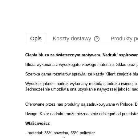
Opis
Koszty dostawy
Produkty 
Ciepła bluza ze świątecznym motywem. Nadruk inspirowany
Cena nie zawiera ewe
płatności
Bluza wykonana z wysokogatunkowego materiału. Skład oraz ja
Szeroka gama rozmiarów sprawia, że każdy Klient znajdzie blu
Wysokiej jakości nadruk wykonany metodą sitodruku (więcej o t
Jednocześnie umożliwia ona uzyskanie najwyższej jakości nad
Oferowane przez nas produkty są zadrukowywane w Polsce. Bl
Uwaga: Kolor nadruku może nieznacznie odbiegać od przedstawi
Właściwości
:
- materiał: 35% bawełna, 65% poliester