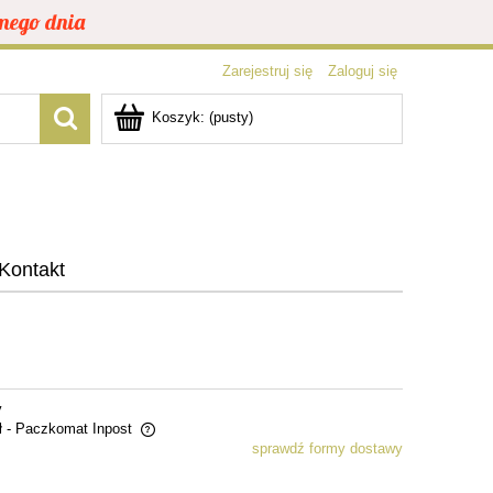
mego dnia
Zarejestruj się
Zaloguj się
Koszyk:
(pusty)
Kontakt
y
ł
- Paczkomat Inpost
sprawdź formy dostawy
ntualnych kosztów