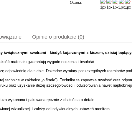
Ocena:
powiązane
Opinie o produkcie (0)
 świątecznymi swetrami - kiedyś kojarzonymi z kiczem, dzisiaj będąc
ntualnych kosztów
kość materiału gwarantują wygodę noszenia i trwałość.
zę odpowiednią dla siebie. Dokładne wymiary poszczególnych rozmiarów podan
ej technice w zakładce „
o firmie
”). Technika ta zapewnia trwałość oraz odpor
ruku oraz uzyskanie dużej szczegółowości i odwzorowania nawet najdrobniejs
uza wykonana i pakowana ręcznie z dbałością o detale.
onej wizualizacji i zależy od indywidualnych ustawień monitora.