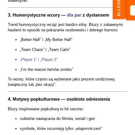
ALLEGRO
Walentynki.
3. Humorystyczne wzory —
dla par
z dystansem
Trend humorystyczny wciąż jest bardzo silny. Bluzy z zabawnymi
hasłami to sposób na pokazanie osobowości i dobrego humoru:
„Better Half” / „My Better Half”
„Team Chaos” / „Team Calm”
„Player 1” / „Player 2”
„I’m the reason he/she smiles”
To wzory, które często są wybierane jako prezent urodzinowy,
świąteczny lub „bez okazji”.
4. Motywy popkulturowe — osobiste odniesienia
Bluzy inspirowane popkulturą to hit sezonu:
subtelne nawiązania do filmów, seriali i gier
symbole, które rozumieją tylko „wtajemniczeni”