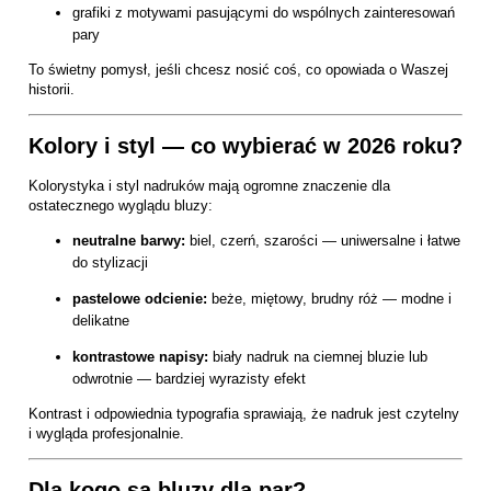
grafiki z motywami pasującymi do wspólnych zainteresowań
pary
To świetny pomysł, jeśli chcesz nosić coś, co opowiada o Waszej
historii.
Kolory i styl — co wybierać w 2026 roku?
Kolorystyka i styl nadruków mają ogromne znaczenie dla
ostatecznego wyglądu bluzy:
neutralne barwy:
biel, czerń, szarości — uniwersalne i łatwe
do stylizacji
pastelowe odcienie:
beże, miętowy, brudny róż — modne i
delikatne
kontrastowe napisy:
biały nadruk na ciemnej bluzie lub
odwrotnie — bardziej wyrazisty efekt
Kontrast i odpowiednia typografia sprawiają, że nadruk jest czytelny
i wygląda profesjonalnie.
Dla kogo są bluzy dla par?