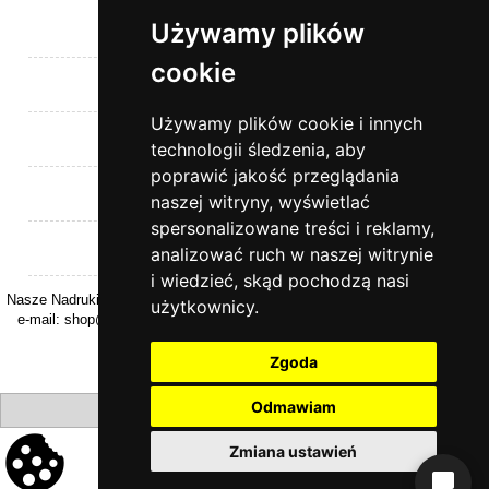
Używamy plików
Pomoc
cookie
Moje konto
Używamy plików cookie i innych
Płatności i dostawa
technologii śledzenia, aby
poprawić jakość przeglądania
Informacje
naszej witryny, wyświetlać
spersonalizowane treści i reklamy,
O nas
analizować ruch w naszej witrynie
i wiedzieć, skąd pochodzą nasi
Nasze Nadruki | ul. Kasztanowa 26 | 32-040 Rzeszotary | woj. Małopolskie |
użytkownicy.
e-mail:
shop@naszenadruki.pl
| tel.
+48 690 531 231
| NIP: 9442274868
Zgoda
Odmawiam
pokaż pełną wersję strony
Zmiana ustawień