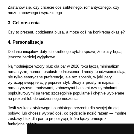
Zastanów się, czy chcecie coś subtelnego, romantycznego, czy
może zabawnego i wyrazistego.
3. Cel noszenia
Czy to prezent, codzienna bluza, a może coś na konkretną okazję?
4. Personalizacja
Dodanie inicjałów, daty lub krótkiego cytatu sprawi, że bluzy będą
jeszcze bardziej wyjątkowe.
Najmodniejsze wzory bluz dla par w 2026 roku łączą minimalizm,
romantyzm, humor i osobiste odniesienia. Trendy te odzwierciedlają
nie tylko estetyczne preferencje, ale też sposób, w jaki pary
wyrażają swoją relację poprzez styl. Bluzy z prostymi napisami,
romantycznymi motywami, zabawnymi hasłami czy symbolami
popkulturowymi są teraz szczególnie popularne i chętnie wybierane
na prezent lub do codziennego noszenia.
Jeśli szukasz stylowego i osobistego prezentu dla swojej drugiej
połówki lub chcesz wybrać coś, co będziecie nosić razem — modne
zestawy bluz dla par to propozycja, która łączy emocje z
funkcjonalnością.