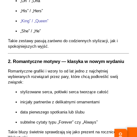
„On” / „Ona”
„His” / „Hers”
„King” / „Queen”
„She” / „He”
Takie zestawy pasują zarówno do codziennych stylizacji, jak i
spokojniejszych wyjść.
2. Romantyczne motywy — klasyka w nowym wydaniu
Romantyczne grafiki i wzory to od lat jedno z najchętniej
wybieranych rozwiązań przez pary, które chcą podkreślić swój
związek:
stylizowane serca, połówki serca tworzące całość
inicjały partnerów z delikatnymi ornamentami
data pierwszego spotkania lub ślubu
subtelne cytaty typu „Forever” czy „Always”
Takie bluzy świetnie sprawdzają się jako prezent na rocznicę lub