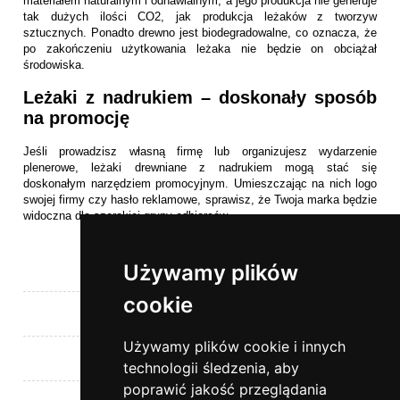
materiałem naturalnym i odnawialnym, a jego produkcja nie generuje
tak dużych ilości CO2, jak produkcja leżaków z tworzyw
sztucznych. Ponadto drewno jest biodegradowalne, co oznacza, że
po zakończeniu użytkowania leżaka nie będzie on obciążał
środowiska.
Leżaki z nadrukiem – doskonały sposób
na promocję
Jeśli prowadzisz własną firmę lub organizujesz wydarzenie
plenerowe, leżaki drewniane z nadrukiem mogą stać się
doskonałym narzędziem promocyjnym. Umieszczając na nich logo
swojej firmy czy hasło reklamowe, sprawisz, że Twoja marka będzie
widoczna dla szerokiej grupy odbiorców.
Używamy plików
Pomoc
cookie
Moje konto
Używamy plików cookie i innych
Płatności i dostawa
technologii śledzenia, aby
poprawić jakość przeglądania