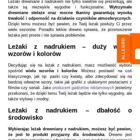
Leżaki drewniane z nadrukiem nie tylko świetnie się prezentują, ale
także są niezwykle wygodne i funkcjonalne.
Wytrzymałe
drewniane stelaże oraz mocne tkaniny gwarantują wysoką
trwałość i odporność na działanie czynników atmosferycznych
.
Dzięki temu możesz być pewien, że Twój leżak posłuży Ci przez
wiele sezonów. Ponadto lekkie drewno sprawia, że przenoszenie
leżaka jest proste i nie sprawia problemów.
ALLEGRO
Leżaki z nadrukiem – duży wybór
wzorów i kolorów
Decydując się na leżak z nadrukiem, masz możliwość wyboru
spośród
wielu wzorów i kolorów
. Możesz postawić na coś
klasycznego, jak np. paski czy kwiaty, albo zdecydować się na
bardziej odważne wzory, takie jak grafiki z ulubionymi postaciami z
filmów czy seriali. Jako
producent gadżetów reklamowych
jesteśmy
przekonani, że dzięki temu Twój leżak będzie nie tylko wygodny, ale
także stylowy i modny.
Leżaki z nadrukiem – dbałość o
środowisko
Wybierając leżak drewniany z nadrukiem, możesz być pewien,
że jest to produkt
przyjazny dla środowiska
. Drewno jest