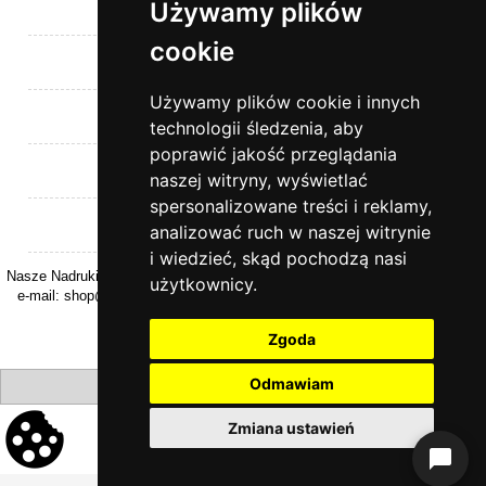
Używamy plików
Pomoc
cookie
Moje konto
Używamy plików cookie i innych
Płatności i dostawa
technologii śledzenia, aby
poprawić jakość przeglądania
Informacje
naszej witryny, wyświetlać
spersonalizowane treści i reklamy,
O nas
analizować ruch w naszej witrynie
i wiedzieć, skąd pochodzą nasi
Nasze Nadruki | ul. Kasztanowa 26 | 32-040 Rzeszotary | woj. Małopolskie |
użytkownicy.
e-mail:
shop@naszenadruki.pl
| tel.
+48 690 531 231
| NIP: 9442274868
Zgoda
Odmawiam
pokaż pełną wersję strony
Zmiana ustawień