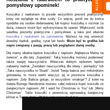
ALLEGRO
pomysłowy upominek!
Koszulka z nadrukiem to przede wszystkim prezent praktyczny,
który nie wyląduje na dnie szafy. Co więcej, jeżeli nie do końca
spodoba się osobie obdarowanej lub kupisz koszulkę o rozmiar za
dużą, zawsze może być wykorzystana do spania. Większość osób
uwielbia prezenty praktyczne i pomysłowe, a taka jest właśnie
koszulka z nadrukiem na zamówienie
. Możesz na niej umieścić
dowolny nadruk, grafikę, cytat lub hasło.
Może być to grafika lub
napis związany z pasją, pracą lub poglądami danej osoby.
Dla mamy idealna będzie koszulka z napisem „Najlepsza Mama na
świecie”, a dla taty „Supertata”. Taką koszulkę możesz podarować
także swojej nauczycielce. Wówczas dobrym wyborem będzie
zabawny nadruk „Zostałam nauczycielką dla sławy i pieniędzy” lub
„Taka nauczycielka to Skarb”. Jeżeli Twoja babcia jest miłośnikiem
gotowania, to może warto wręczyć jej w prezencie koszulkę z
napisem „Gdy Babcia gotuje, to wszystkim smakuje”? Z kolei na
święta Bożego Narodzenia możesz całej rodzince kupić koszulki ze
świątecznym napisem „All I want for Christmas is You” lub „Merry
Christmas”. Takie koszulki z pewnością wprowadzą świąteczny
klimat w Twoim domu. Wybór jest naprawdę duży!