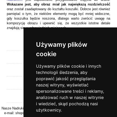
Wskazane jest, aby obraz miał jak największą rozdzielczość
oraz został zaadaptowany do kształtu koszulki. Dobrze jest również
pamiętać o tym, że niektóre elementy mogą być mniej widoczne,
gdy koszulka będzie noszona, dlatego warto zwrócić uwagę na
kompozycję obrazu i upewnić się, że wszystkie istotne detale
znajdują się w odpowiednich miejscach.
Używamy plików
Pomoc
cookie
Moje konto
Używamy plików cookie i innych
Płatności i dostawa
technologii śledzenia, aby
poprawić jakość przeglądania
Informacje
naszej witryny, wyświetlać
spersonalizowane treści i reklamy,
O nas
analizować ruch w naszej witrynie
i wiedzieć, skąd pochodzą nasi
Nasze Nadruki | ul. Kasztanowa 26 | 32-040 Rzeszotary | woj. Małopolskie |
użytkownicy.
e-mail:
shop@naszenadruki.pl
| tel.
+48 690 531 231
| NIP: 9442274868