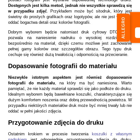
Dostępnych jest kilka metod, jednak nie wszystkie sprawdzą się
w przypadku zdjęć
. Przykładem może być sitodruk, który jest
świetny do prostych grafikach oraz logotypów, ale nie jest w stanie
ALLEGRO
oddać bogactwa detali oraz kolorów fotografii.
Dobrym wyborem będzie natomiast druk cyfrowy DTG, który
pozwala na naniesienie nadruku o wysokiej rozdzielczości
bezpośrednio na materiał, dzięki czemu możliwe jest zachowanie
pełnej gamy kolorów oraz szczegółów obrazu. Tego typu druk
cechuje się również dużą trwałością i odpornością na przecieranie.
Dopasowanie fotografii do materiału
Niezwykle istotnym aspektem jest również dopasowanie
fotografii do materiału
, na który ma być naniesiona. Warto
pamiętać, że nie każdy materiał sprawdzi się jako podłoże do druku.
Idealnym wyborem będą bawełniane koszulki, charakteryzujące się
dużym komfortem noszenia oraz dobrą przewodnością powietrza. W
przypadku niektórych materiałów druk może być mniej trwały lub nie
oddać w pełni jakości zdjęcia.
Przygotowanie zdjęcia do druku
Ostatnim krokiem w procesie tworzenia
koszulki z własnym
nadrukiem
jest odpowiednie przygotowanie zdjęcia do druku.